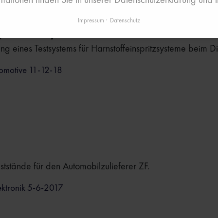
Impressum
Datenschutz
g von SCR-Systemen"
ng eines Testsystems für Harnstoffeinspritzsysteme beim D
omotive 11-12-18
ststände für den Automobilzulieferer ZF.
ektronik 5-6-2017