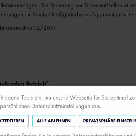
ellensteuerungen. Die Steuerung von Brennstoffzellen ist
teuerungen ein flexibel konfigurierbares Eqipment entsche
bilkonstruktion 02/2019
aufenden Betrieb"
ose Spulentemperaturmessung
L-Temp
, die die Temperatur
hiedene Tools ein, um unsere Webseite für Sie optimal zu g
 persönlichen Datenschutzeinstellungen aus.
tomotive 11-18
KZEPTIEREN
ALLE ABLEHNEN
PRIVATSPHÄRE-EINSTEL
mationen finden Sie in unserer Datenschutzerklärung und