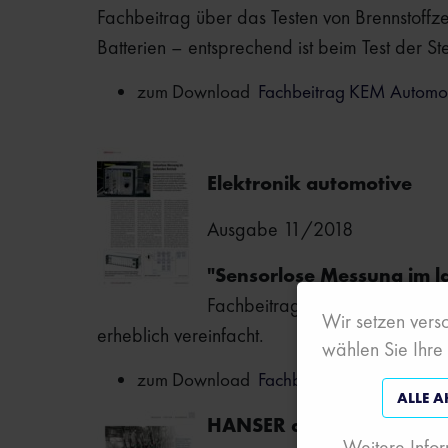
Fachbeitrag über das Testen von Brennstoffz
Batterien – entsprechend ist beim Test der S
zum Download
Fachbeitrag KEM Automo
Elektronik automotive
Ausgabe 11/2018
"Sensorlose Messung im l
Fachbeitrag über die sensorl
Wir setzen versc
erheblich vereinfacht.
wählen Sie Ihre
zum Download
Fachbeitrag Elektronik au
ALLE A
HANSER automotive
Weitere Infor