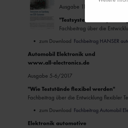
Ausgabe 11-12/2018
"Testsystem zur Erprobun
Fachbeitrag über die Entwicklu
zum Download
Fachbeitrag HANSER aut
Automobil Elektronik und
www.all-electronics.de
Ausgabe 5-6/2017
"Wie Teststände flexibel werden"
Fachbeitrag über die Entwicklung flexibler Te
zum Download
Fachbeitrag Automobil El
Elektronik automotive