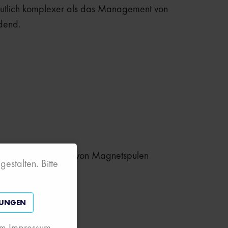
 deutlich komplexer als das Management von
idend.
messung im Inneren von Magnetspulen
estalten. Bitte
LUNGEN
 im Impressum.