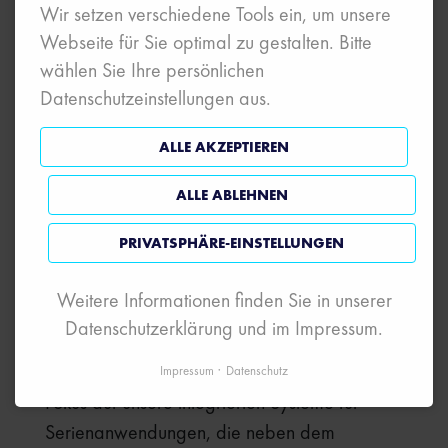
Wir setzen verschiedene Tools ein, um unsere
Webseite für Sie optimal zu gestalten. Bitte
wählen Sie Ihre persönlichen
Wir freuen uns, Sie vom 30. Mai bis 2. Juni
Datenschutzeinstellungen aus.
an unserem Stand auf der Hydrogen + Fuel
Cells Europe zu begrüßen. Seien Sie unser
ALLE AKZEPTIEREN
Gast. Hier können Sie sich für den kostenlosen
Messebesuch registrieren:
ALLE ABLEHNEN
Zum kostenlosen Messeticket
PRIVATSPHÄRE-EINSTELLUNGEN
Wir informieren in Hannover über unsere
Weitere Informationen finden Sie in unserer
Lösungen für das Cell Voltage Monitoring an
Datenschutzerklärung und im Impressum.
Brennstoffzellen und Elektrolyseuren. Bei den
Fuel Cell CVM liegt dabei ein besonderer
Impressum
Datenschutz
Fokus auf unsere integrierten Systeme für
Serienanwendungen, die neben dem