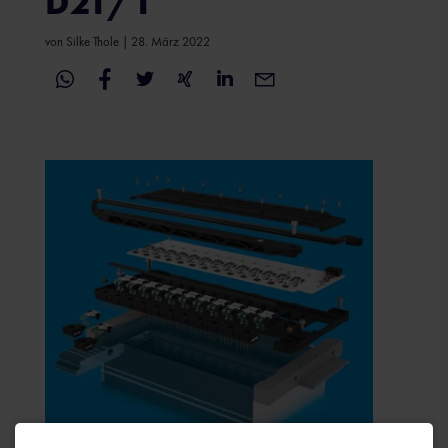
D21/1
von
Silke Thole
|
28. März 2022