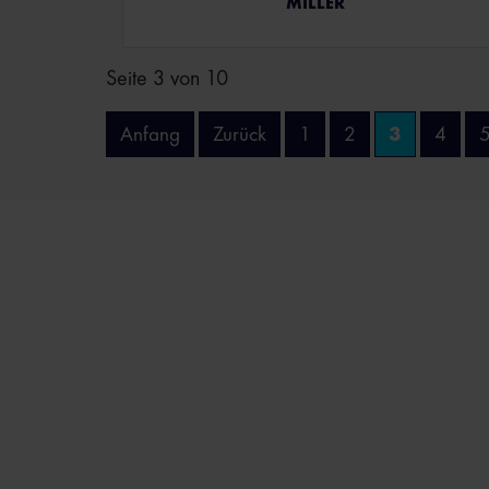
MILLER
Seite 3 von 10
Anfang
Zurück
1
2
3
4