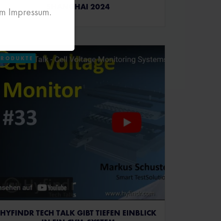
SHANGHAI 2024
 im Impressum.
PRODUKTE
HYFINDR TECH TALK GIBT TIEFEN EINBLICK