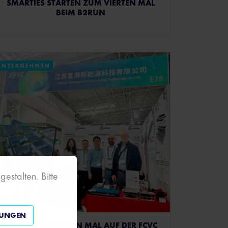
SMARTIES STARTEN ZUM VIERTEN MAL
BEIM B2RUN
UNTERNEHMEN
estalten. Bitte
LUNGEN
SMART ZUM ERSTEN MAL AUF DER FCVC