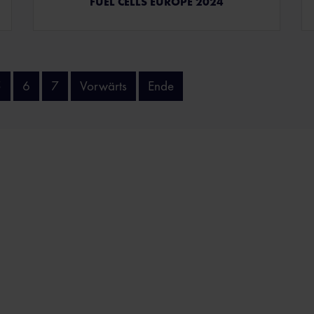
FUEL CELLS EUROPE 2024
5
6
7
Vorwärts
Ende