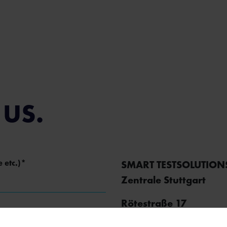
US.
 etc.)
*
SMART TESTSOLUTIO
Zentrale Stuttgart
Rötestraße 17
70197 Stuttgart