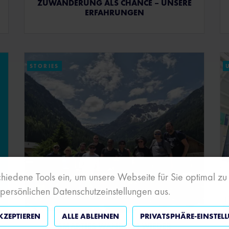
ZUWANDERUNG ALS CHANCE – UNSERE
ERFAHRUNGEN
STORIES
hiedene Tools ein, um unsere Webseite für Sie optimal zu g
 persönlichen Datenschutzeinstellungen aus.
KZEPTIEREN
ALLE ABLEHNEN
PRIVATSPHÄRE-EINSTEL
SMARTIES WANDERN WIEDER