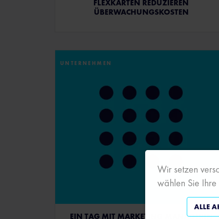
FLEXKARTEN REDUZIEREN
ÜBERWACHUNGSKOSTEN
UNTERNEHMEN
Wir setzen versc
wählen Sie Ihre
ALLE A
EIN TAG MIT MARKETING MANAGERIN