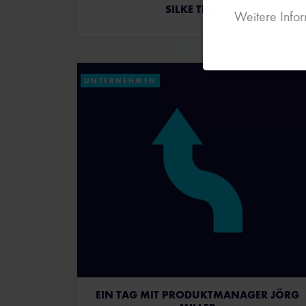
SILKE THOLE
Weitere Infor
UNTERNEHMEN
EIN TAG MIT PRODUKTMANAGER JÖRG