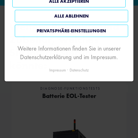
ALLE AKZEPTIEREN
ALLE ABLEHNEN
Weitere Produkte und
PRIVATSPHÄRE-EINSTELLUNGEN
Zubehör, welches
Weitere Informationen finden Sie in unserer
Sie interessieren
Datenschutzerklärung und im Impressum.
könnte:
Impressum
Datenschutz
DIAGNOSE-FUNKTIONSTESTS
Batterie EOL-Tester